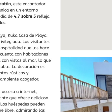
ucatán
, este encantador
única en un entorno
edia de
4.7 sobre 5
refleja
des.
aya, Kuka Casa de Playa
ivilegiada. Los visitantes
hospitalidad que los hace
 cuenta con habitaciones
con vistas al mar, lo que
dable. La decoración es
tos rústicos y
ambiente acogedor.
 acceso a internet,
nte que ofrece deliciosa
. Los huéspedes pueden
re libre, admirando las