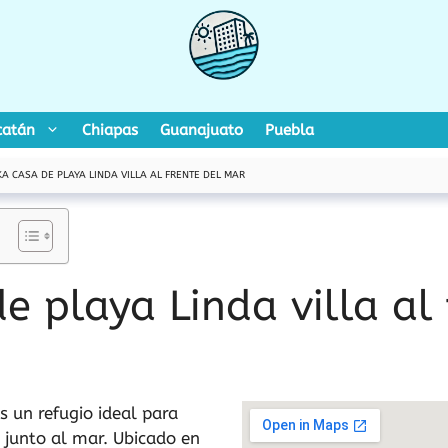
catán
Chiapas
Guanajuato
Puebla
A CASA DE PLAYA LINDA VILLA AL FRENTE DEL MAR
e playa Linda villa al 
s un refugio ideal para
junto al mar. Ubicado en