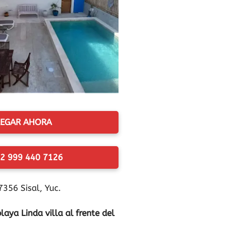
EGAR AHORA
2 999 440 7126
7356 Sisal, Yuc.
aya Linda villa al frente del