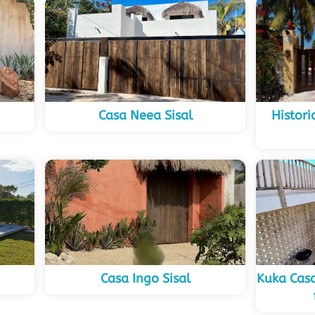
Casa Neea Sisal
Histor
Casa Ingo Sisal
Kuka Casa