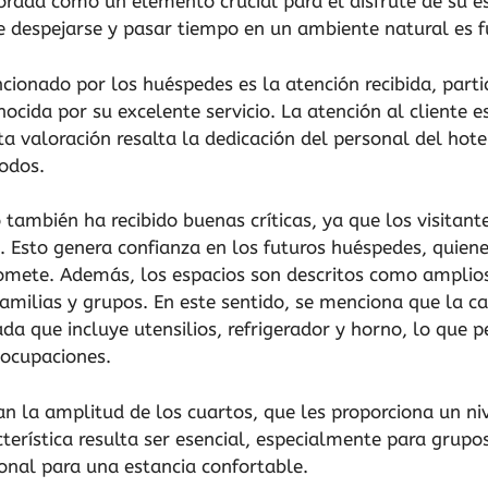
orada como un elemento crucial para el disfrute de su es
de despejarse y pasar tiempo en un ambiente natural es
cionado por los huéspedes es la atención recibida, part
ocida por su excelente servicio. La atención al cliente e
sta valoración resalta la dedicación del personal del hote
odos.
 también ha recibido buenas críticas, ya que los visitant
. Esto genera confianza en los futuros huéspedes, quien
omete. Además, los espacios son descritos como amplios 
familias y grupos. En este sentido, se menciona que la c
a que incluye utensilios, refrigerador y horno, lo que 
eocupaciones.
an la amplitud de los cuartos, que les proporciona un n
terística resulta ser esencial, especialmente para grupos
ional para una estancia confortable.