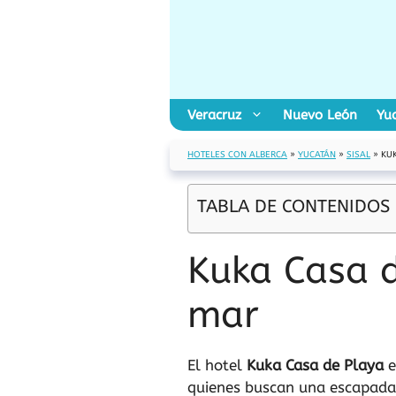
Saltar
al
contenido
Veracruz
Nuevo León
Yu
HOTELES CON ALBERCA
»
YUCATÁN
»
SISAL
»
KUK
TABLA DE CONTENIDOS
Kuka Casa d
mar
El hotel
Kuka Casa de Playa
e
quienes buscan una escapada 