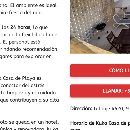
ano. El ambiente es ideal
aire fresco del mar.
o las
24 horas
, lo que
tar de la flexibilidad que
. El personal está
 brindando recomendación
ugares para explorar en
CÓMO LL
a Casa de Playa es
conectar del estrés
LLAMAR: +5
 la limpieza y el cuidado
 que contribuyen a su alta
Dirección:
tablaje 4620, 9
solo se queda en un hotel,
Horario de Kuka Casa de pl
 única y renovadora. Kuka