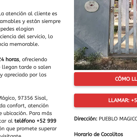
a atención al cliente es
 amables y están siempre
spedes elogian
iencia del servicio, lo
encia memorable.
24 horas
, ofreciendo
e llegan tarde o salen
y apreciado por los
CÓMO LL
Mágico, 97356 Sisal,
LLAMAR: +5
da confort, atención
e ubicación. Para más
Dirección:
PUEBLO MAGICO,
tar al
teléfono +52 999
ión que promete superar
Horario de Cocolitos
visitante.