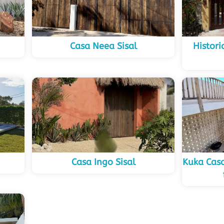
Casa Neea Sisal
Histor
Casa Ingo Sisal
Kuka Casa