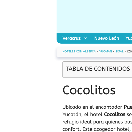
Saltar
al
contenido
Veracruz
Nuevo León
Yu
HOTELES CON ALBERCA
»
YUCATÁN
»
SISAL
»
CO
TABLA DE CONTENIDOS
Cocolitos
Ubicado en el encantador
Pue
Yucatán, el hotel
Cocolitos
se
refugio ideal para quienes bu
confort. Este acogedor hotel,