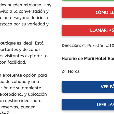
es pueden relajarse. Hay
vita a la conversación y
CÓMO LL
ce un desayuno delicioso
destaca por su variedad y
LLAMAR: +5
Boutique
es ideal. Está
Dirección:
C. Pakistán #10
portantes y de zonas
s visitantes explorar lo
Horario de Marii Hotel Bo
con facilidad.
24 Horas
 excelente opción para
cio de calidad y una
VER P
ación de su ambiente
 excepcional y ubicación
un destino ideal para
LEER LA
a reservas, pueden
4447
.