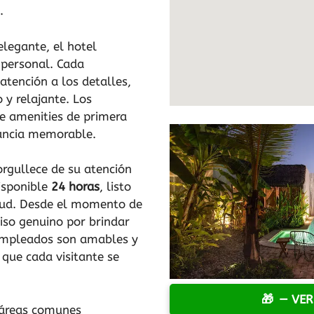
.
legante, el hotel
 personal. Cada
atención a los detalles,
 y relajante. Los
e amenities de primera
tancia memorable.
rgullece de su atención
disponible
24 horas
, listo
itud. Desde el momento de
so genuino por brindar
 empleados son amables y
que cada visitante se
— VER
 áreas comunes