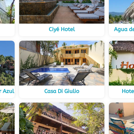
Ciyé Hotel
Agua de
r Azul
Casa Di Giulio
Hote