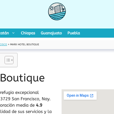
catán
Chiapas
Guanajuato
Puebla
CISCO
»
MARII HOTEL BOUTIQUE
 Boutique
refugio excepcional
63729 San Francisco, Nay.
aloración media de
4.9
lidad de sus servicios y la