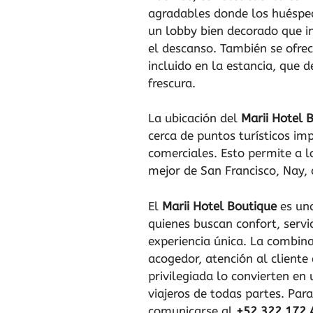
agradables donde los huésped
un lobby bien decorado que in
el descanso. También se ofre
incluido en la estancia, que 
frescura.
La ubicación del
Marii Hotel 
cerca de puntos turísticos im
comerciales. Esto permite a lo
mejor de San Francisco, Nay, 
El
Marii Hotel Boutique
es una
quienes buscan confort, servi
experiencia única. La combin
acogedor, atención al cliente
privilegiada lo convierten en 
viajeros de todas partes. Par
comunicarse al
+52 322 172 