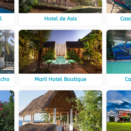
l
Hotel de Asis
Cas
ncho
Marii Hotel Boutique
Ca