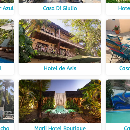
r Azul
Casa Di Giulio
Hote
l
Hotel de Asis
Cas
ncho
Marii Hotel Boutique
Ca