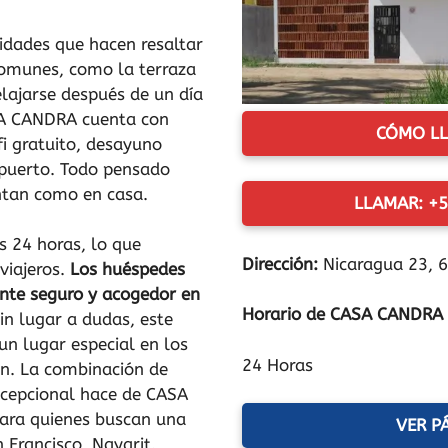
idades que hacen resaltar
 comunes, como la terraza
relajarse después de un día
SA CANDRA cuenta con
CÓMO LL
fi gratuito, desayuno
opuerto. Todo pensado
entan como en casa.
LLAMAR: +5
 24 horas, lo que
Dirección:
Nicaragua 23, 6
 viajeros.
Los huéspedes
nte seguro y acogedor en
Horario de CASA CANDRA
in lugar a dudas, este
un lugar especial en los
24 Horas
an. La combinación de
excepcional hace de CASA
para quienes buscan una
VER P
 Francisco, Nayarit.