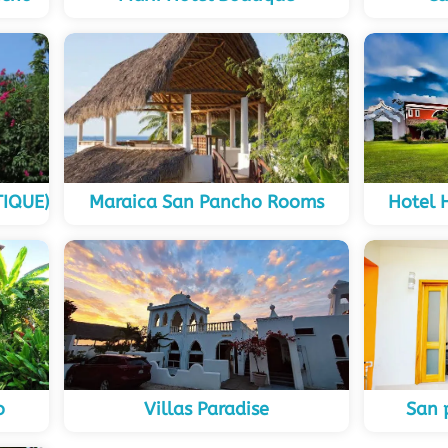
IQUE)
Maraica San Pancho Rooms
Hotel 
o
Villas Paradise
San 