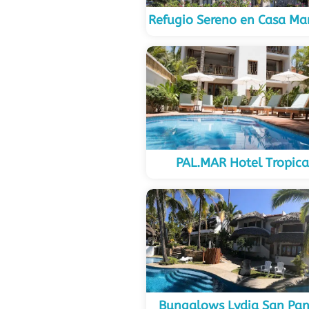
Refugio Sereno en Casa Ma
PAL.MAR Hotel Tropica
Bungalows Lydia San Pa