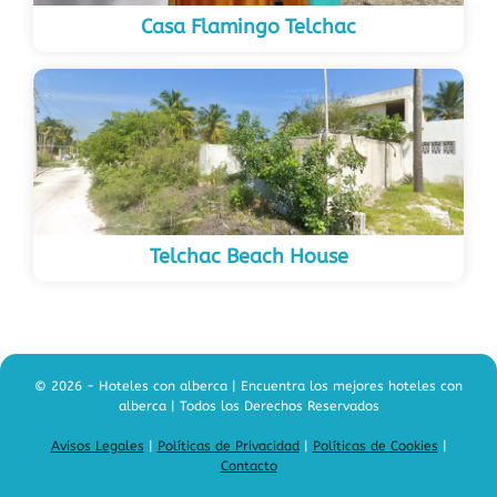
Casa Flamingo Telchac
Telchac Beach House
© 2026 - Hoteles con alberca | Encuentra los mejores hoteles con
alberca | Todos los Derechos Reservados
Avisos Legales
|
Políticas de Privacidad
|
Políticas de Cookies
|
Contacto