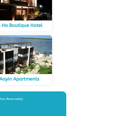
 Ha Boutique Hotel
 Aayin Apartments
chos Reservados