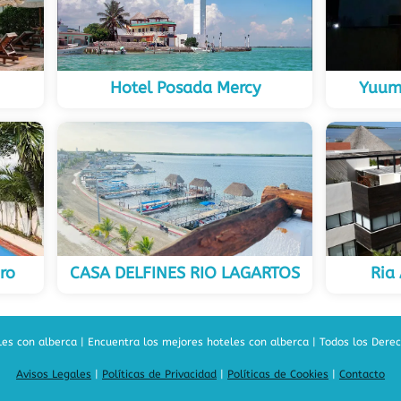
Hotel Posada Mercy
Yuum
ro
CASA DELFINES RIO LAGARTOS
Ria
es con alberca | Encuentra los mejores hoteles con alberca | Todos los Dere
Avisos Legales
|
Políticas de Privacidad
|
Políticas de Cookies
|
Contacto