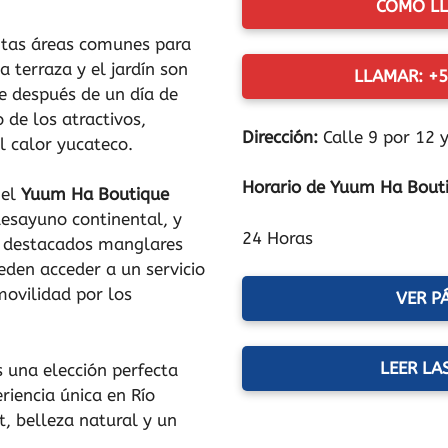
CÓMO LL
intas áreas comunes para
La terraza y el jardín son
LLAMAR: +5
se después de un día de
o de los atractivos,
Dirección:
Calle 9 por 12 
l calor yucateco.
Horario de Yuum Ha Bout
 el
Yuum Ha Boutique
desayuno continental, y
24 Horas
s destacados manglares
eden acceder a un servicio
movilidad por los
VER P
LEER LA
 una elección perfecta
riencia única en Río
, belleza natural y un