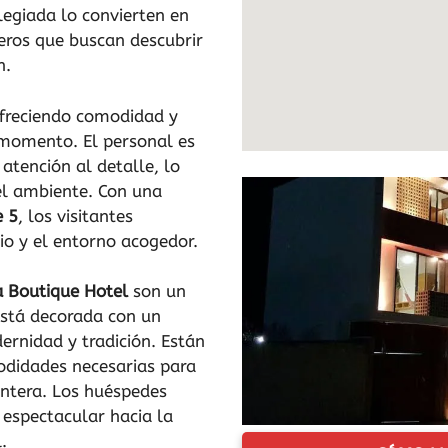
ilegiada lo convierten en
jeros que buscan descubrir
n.
ofreciendo comodidad y
 momento. El personal es
atención al detalle, lo
el ambiente. Con una
e 5
, los visitantes
cio y el entorno acogedor.
 Boutique Hotel
son un
está decorada con un
ernidad y tradición. Están
odidades necesarias para
entera. Los huéspedes
 espectacular hacia la
.