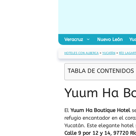
Saltar
al
contenido
Veracruz
Nuevo León
Yu
HOTELES CON ALBERCA
»
YUCATÁN
»
RÍO LAGAR
TABLA DE CONTENIDOS
Yuum Ha Bo
El
Yuum Ha Boutique Hotel
se
refugio encantador en el cora
Yucatán. Este elegante hotel
Calle 9 por 12 y 14, 97720 Rí