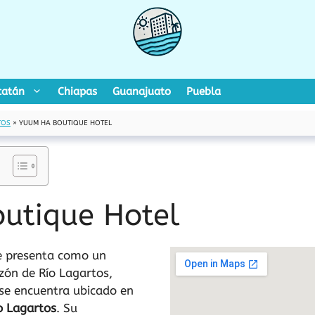
catán
Chiapas
Guanajuato
Puebla
TOS
»
YUUM HA BOUTIQUE HOTEL
utique Hotel
 presenta como un
zón de Río Lagartos,
 se encuentra ubicado en
o Lagartos
. Su