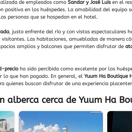
sonalizada de empleados como
Sandar y José Luis
en el re
ón positiva en los huéspedes. La amabilidad del equipo s
las personas que se hospedan en el hotel.
iada
, justo enfrente del río y con vistas espectaculares 
 visitantes. Las habitaciones, amuebladas de manera c
espacios amplios y balcones que permiten disfrutar de
at
d-precio
ha sido percibida como excelente por los huésp
 lo que han pagado. En general, el
Yuum Ha Boutique H
 quienes buscan disfrutar de una experiencia placentera
on alberca cerca de Yuum Ha Bo