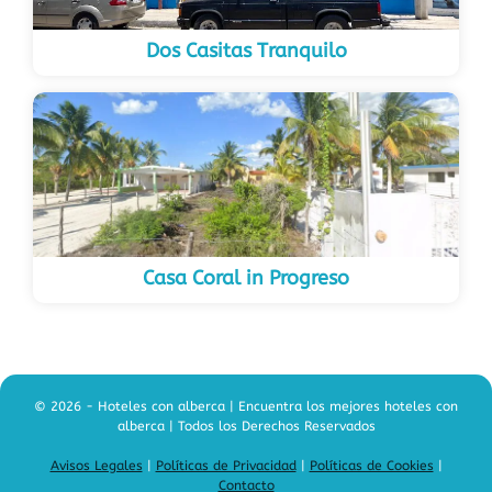
Dos Casitas Tranquilo
Casa Coral in Progreso
© 2026 - Hoteles con alberca | Encuentra los mejores hoteles con
alberca | Todos los Derechos Reservados
Avisos Legales
|
Políticas de Privacidad
|
Políticas de Cookies
|
Contacto