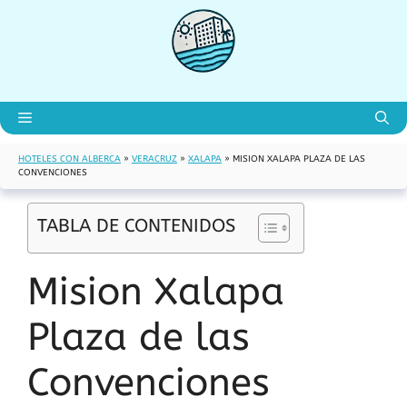
Saltar
al
contenido
Menú
HOTELES CON ALBERCA
»
VERACRUZ
»
XALAPA
»
MISION XALAPA PLAZA DE LAS
CONVENCIONES
TABLA DE CONTENIDOS
Mision Xalapa
Plaza de las
Convenciones