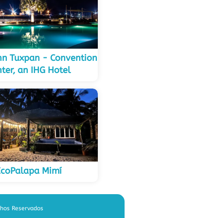
nn Tuxpan - Convention
ter, an IHG Hotel
EcoPalapa Mimí
chos Reservados