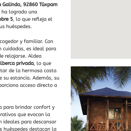
ra Galindo, 92860 Túxpam
l ha logrado una
obre 5
, lo que refleja el
sus huéspedes.
cogedor y familiar. Con
 cuidadas, es ideal para
e relajarse. Aldea
alberca privada
, lo que
rutar de la hermosa costa
e su estancia. Además, su
porciona acceso directo a
 para brindar confort y
orativos que evocan la
on ideales para descansar
os huéspedes destacan la