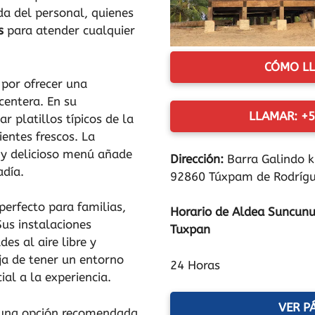
da del personal, quienes
s
para atender cualquier
CÓMO LL
 por ofrecer una
centera. En su
LLAMAR: +5
r platillos típicos de la
ientes frescos. La
 y delicioso menú añade
Dirección:
Barra Galindo k
adía.
92860 Túxpam de Rodrígue
erfecto para familias,
Horario de Aldea Suncunu
us instalaciones
Tuxpan
es al aire libre y
a de tener un entorno
24 Horas
al a la experiencia.
VER P
 una opción recomendada