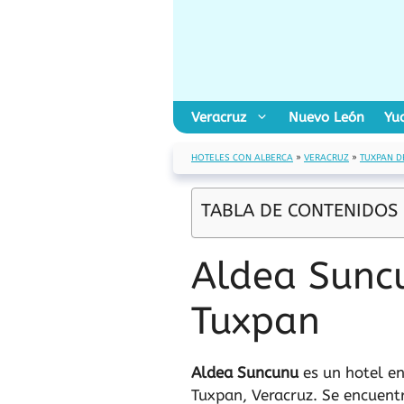
Saltar
al
contenido
Veracruz
Nuevo León
Yu
HOTELES CON ALBERCA
»
VERACRUZ
»
TUXPAN D
TABLA DE CONTENIDOS
Aldea Suncu
Tuxpan
Aldea Suncunu
es un hotel e
Tuxpan, Veracruz. Se encuentr