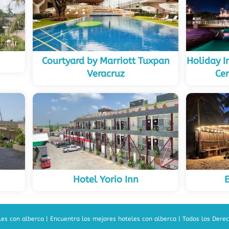
Courtyard by Marriott Tuxpan
Holiday I
Veracruz
Cen
Hotel Yorio Inn
es con alberca | Encuentra los mejores hoteles con alberca | Todos los Dere