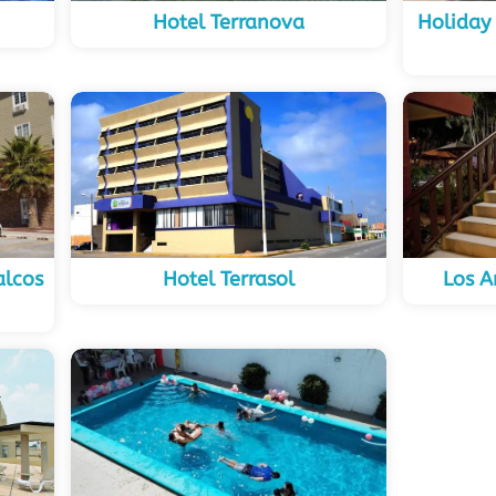
Hotel Terranova
Holiday
alcos
Hotel Terrasol
Los A