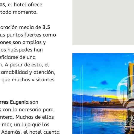
as
, el hotel ofrece
n todo momento.
loración media de
3.5
 sus puntos fuertes como
iones son amplias y
nos huéspedes han
ficiarse de una
. A pesar de esto, el
 amabilidad y atención,
o que muchos visitantes
rres Eugenia
son
 con lo necesario para
entera. Muchas de ellas
 mar, un lujo que los
 Además, el hotel cuenta