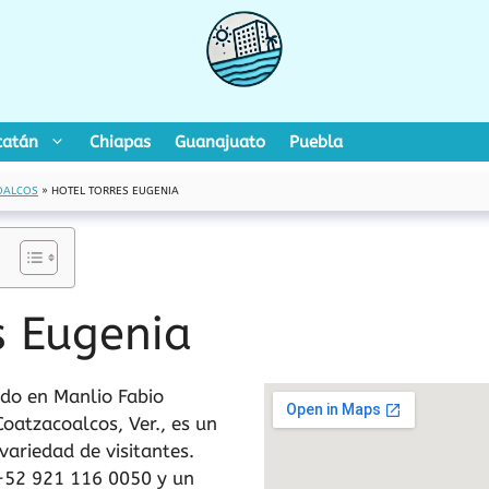
catán
Chiapas
Guanajuato
Puebla
OALCOS
»
HOTEL TORRES EUGENIA
s Eugenia
ado en Manlio Fabio
oatzacoalcos, Ver., es un
variedad de visitantes.
 +52 921 116 0050 y un