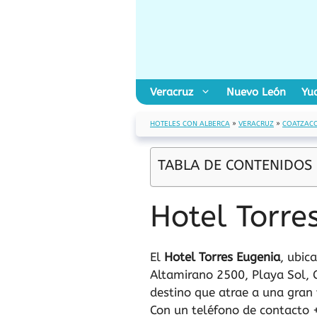
Saltar
al
contenido
Veracruz
Nuevo León
Yu
HOTELES CON ALBERCA
»
VERACRUZ
»
COATZAC
TABLA DE CONTENIDOS
Hotel Torre
El
Hotel Torres Eugenia
, ubic
Altamirano 2500, Playa Sol, C
destino que atrae a una gran 
Con un teléfono de contacto