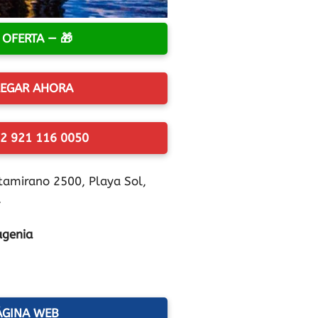
 OFERTA —
EGAR AHORA
2 921 116 0050
tamirano 2500, Playa Sol,
.
ugenia
ÁGINA WEB