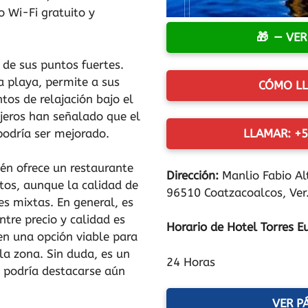
o Wi-Fi gratuito y
— VER
 de sus puntos fuertes.
a playa, permite a sus
CÓMO LL
tos de relajación bajo el
ajeros han señalado que el
podría ser mejorado.
LLAMAR: +5
n ofrece un restaurante
Dirección:
Manlio Fabio Al
tos, aunque la calidad de
96510 Coatzacoalcos, Ver
es mixtas. En general, es
ntre precio y calidad es
Horario de Hotel Torres E
 en una opción viable para
la zona. Sin duda, es un
24 Horas
s, podría destacarse aún
VER P