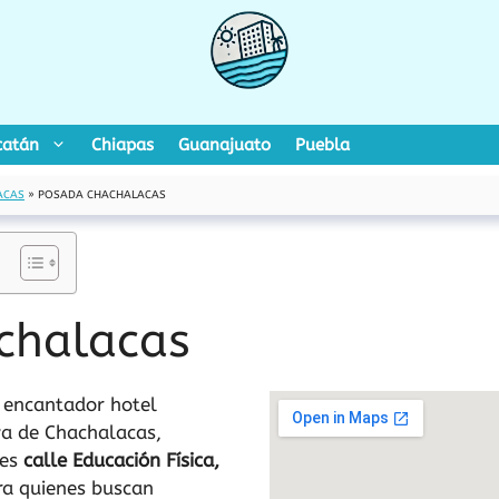
catán
Chiapas
Guanajuato
Puebla
ACAS
»
POSADA CHACHALACAS
chalacas
 encantador hotel
ya de Chachalacas,
 es
calle Educación Física,
ara quienes buscan