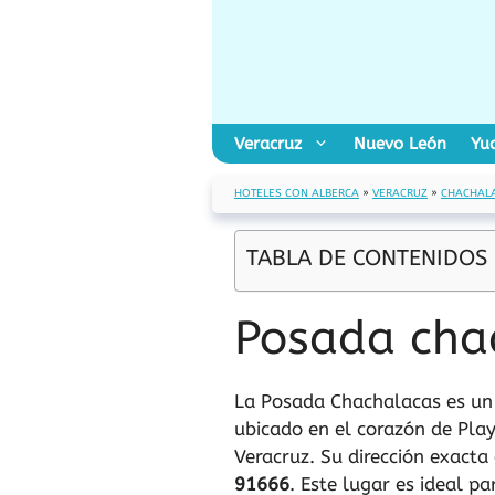
Saltar
al
contenido
Veracruz
Nuevo León
Yu
HOTELES CON ALBERCA
»
VERACRUZ
»
CHACHAL
TABLA DE CONTENIDOS
Posada cha
La Posada Chachalacas es un
ubicado en el corazón de Pla
Veracruz. Su dirección exacta
91666
. Este lugar es ideal p