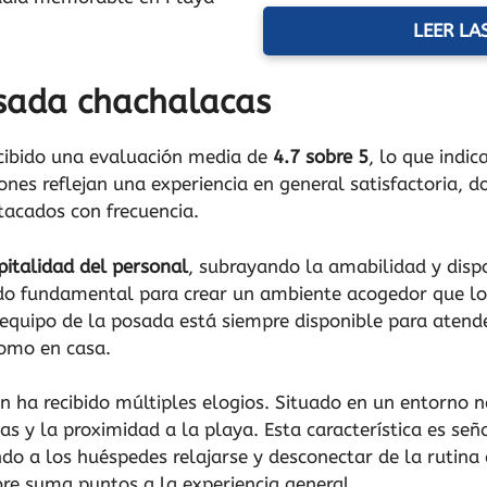
LEER LA
sada chachalacas
cibido una evaluación media de
4.7 sobre 5
, lo que indi
iones reflejan una experiencia en general satisfactoria, d
stacados con frecuencia.
pitalidad del personal
, subrayando la amabilidad y disp
o fundamental para crear un ambiente acogedor que los
equipo de la posada está siempre disponible para atende
como en casa.
 ha recibido múltiples elogios. Situado en un entorno na
as y la proximidad a la playa. Esta característica es se
do a los huéspedes relajarse y desconectar de la rutina 
ibre suma puntos a la experiencia general.