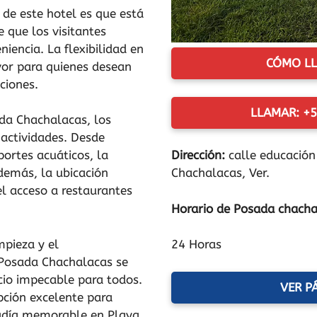
 de este hotel es que está
e que los visitantes
iencia. La flexibilidad en
CÓMO LL
vor para quienes desean
ciones.
LLAMAR: +5
ada Chachalacas, los
 actividades. Desde
ortes acuáticos, la
Dirección:
calle educación
demás, la ubicación
Chachalacas, Ver.
 el acceso a restaurantes
Horario de Posada chach
mpieza y el
24 Horas
 Posada Chachalacas se
cio impecable para todos.
VER P
pción excelente para
adía memorable en Playa