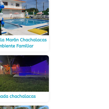
lla Marán Chachalacas
biente Familiar
sada chachalacas