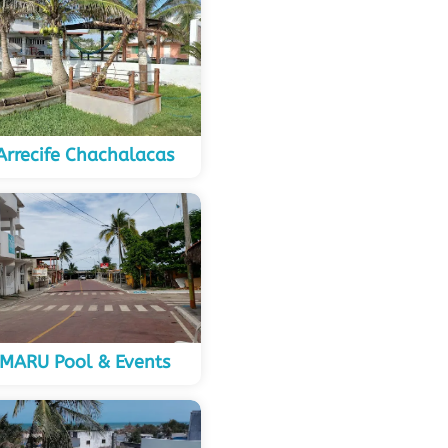
Arrecife Chachalacas
 MARU Pool & Events