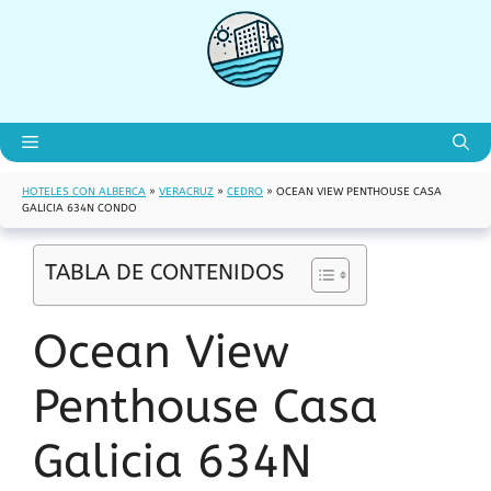
Saltar
al
contenido
Menú
HOTELES CON ALBERCA
»
VERACRUZ
»
CEDRO
»
OCEAN VIEW PENTHOUSE CASA
GALICIA 634N CONDO
TABLA DE CONTENIDOS
Ocean View
Penthouse Casa
Galicia 634N