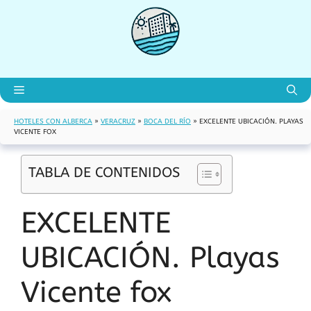
Saltar
al
contenido
Menú
HOTELES CON ALBERCA
»
VERACRUZ
»
BOCA DEL RÍO
»
EXCELENTE UBICACIÓN. PLAYAS
VICENTE FOX
TABLA DE CONTENIDOS
EXCELENTE
UBICACIÓN. Playas
Vicente fox