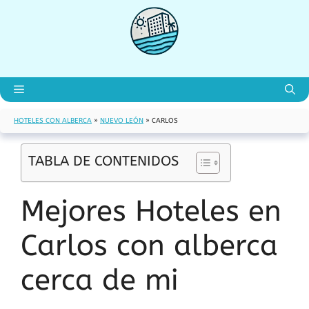
Saltar
al
contenido
Menú
HOTELES CON ALBERCA
»
NUEVO LEÓN
»
CARLOS
TABLA DE CONTENIDOS
Mejores Hoteles en
Carlos con alberca
cerca de mi