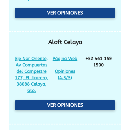
VER OPINIONES
Aloft Celaya
Eje Nor Oriente,
Página Web
+52 461 159
Av Compuertas
1500
del Campestre
Opiniones
177, El Jicarero,
(
4.5/5
)
38088 Celaya,
Gto.
VER OPINIONES