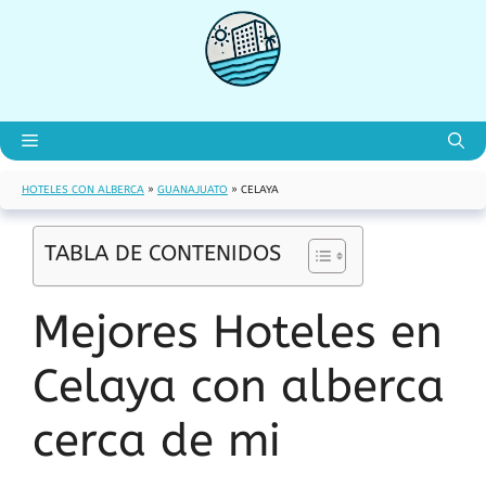
Saltar
al
contenido
Menú
HOTELES CON ALBERCA
»
GUANAJUATO
»
CELAYA
TABLA DE CONTENIDOS
Mejores Hoteles en
Celaya con alberca
cerca de mi