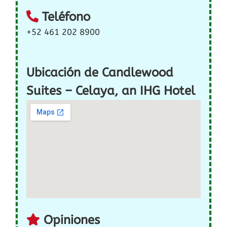
Teléfono
+52 461 202 8900
Ubicación de Candlewood
Suites – Celaya, an IHG Hotel
Opiniones