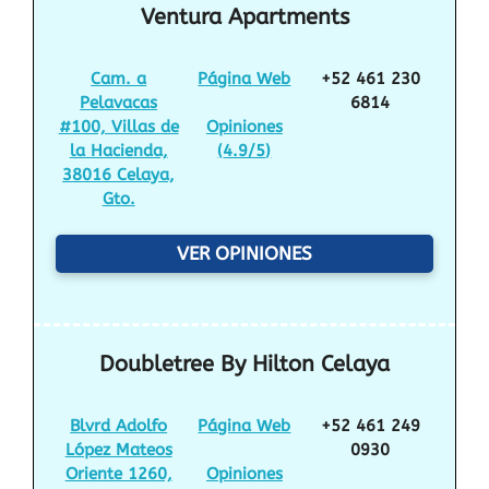
Ventura Apartments
Cam. a
Página Web
+52 461 230
Pelavacas
6814
#100, Villas de
Opiniones
la Hacienda,
(
4.9/5
)
38016 Celaya,
Gto.
VER OPINIONES
Doubletree By Hilton Celaya
Blvrd Adolfo
Página Web
+52 461 249
López Mateos
0930
Oriente 1260,
Opiniones