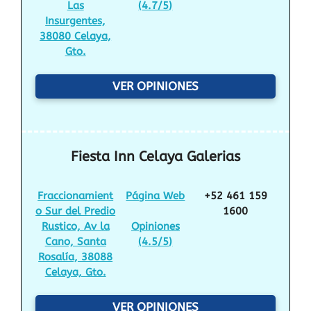
Las
(
4.7/5
)
Insurgentes,
38080 Celaya,
Gto.
VER OPINIONES
Fiesta Inn Celaya Galerias
Fraccionamient
Página Web
+52 461 159
o Sur del Predio
1600
Rustico, Av la
Opiniones
Cano, Santa
(
4.5/5
)
Rosalía, 38088
Celaya, Gto.
VER OPINIONES