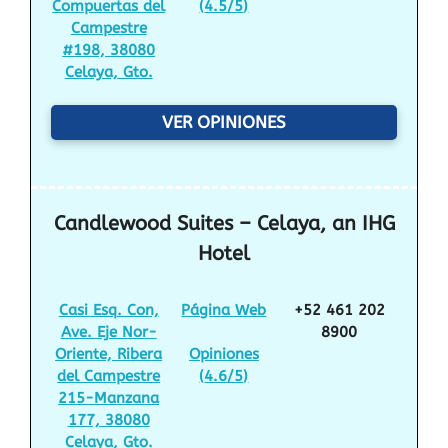
Compuertas del
(
4.5/5
)
Campestre
#198, 38080
Celaya, Gto.
VER OPINIONES
Candlewood Suites – Celaya, an IHG
Hotel
Casi Esq. Con,
Página Web
+52 461 202
Ave. Eje Nor-
8900
Oriente, Ribera
Opiniones
del Campestre
(
4.6/5
)
215-Manzana
177, 38080
Celaya, Gto.