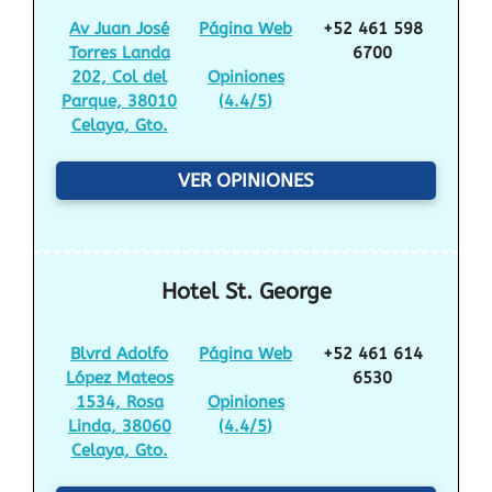
Av Juan José
Página Web
+52 461 598
Torres Landa
6700
202, Col del
Opiniones
Parque, 38010
(
4.4/5
)
Celaya, Gto.
VER OPINIONES
Hotel St. George
Blvrd Adolfo
Página Web
+52 461 614
López Mateos
6530
1534, Rosa
Opiniones
Linda, 38060
(
4.4/5
)
Celaya, Gto.