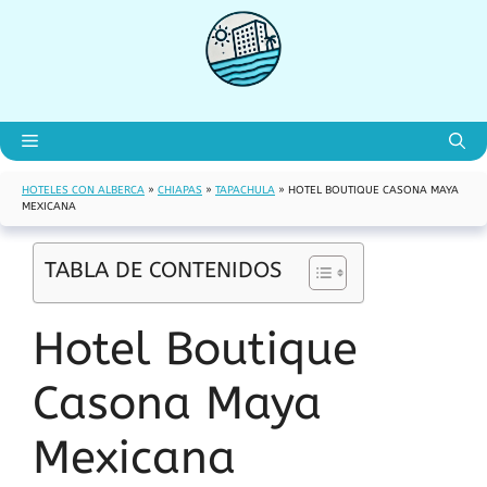
Saltar
al
contenido
Menú
HOTELES CON ALBERCA
»
CHIAPAS
»
TAPACHULA
»
HOTEL BOUTIQUE CASONA MAYA
MEXICANA
TABLA DE CONTENIDOS
Hotel Boutique
Casona Maya
Mexicana