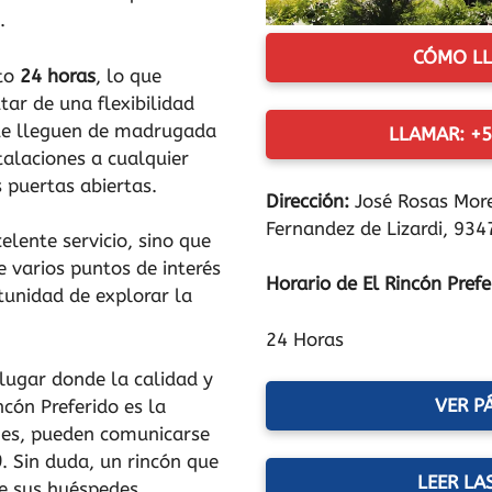
.
CÓMO LL
rto
24 horas
, lo que
utar de una flexibilidad
que lleguen de madrugada
LLAMAR: +5
talaciones a cualquier
 puertas abiertas.
Dirección:
José Rosas Mor
Fernandez de Lizardi, 934
elente servicio, sino que
 varios puntos de interés
Horario de El Rincón Prefe
tunidad de explorar la
.
24 Horas
lugar donde la calidad y
VER P
ncón Preferido es la
ones, pueden comunicarse
9
. Sin duda, un rincón que
LEER LA
e sus huéspedes.