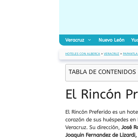
Saltar
al
contenido
Veracruz
Nuevo León
Yu
HOTELES CON ALBERCA
»
VERACRUZ
»
PAPANTLA
TABLA DE CONTENIDOS
El Rincón P
El Rincón Preferido es un hot
corazón de sus huéspedes en 
Veracruz. Su dirección,
José R
Joaquin Fernandez de Lizardi