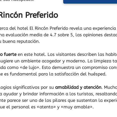
Rincón Preferido
cerca del hotel El Rincón Preferido revela una experienc
una evaluación media de 4.7 sobre 5, las opiniones dest
u buena reputación.
o fuerte
en este hotel. Los visitantes describen las hab
sugiere un ambiente acogedor y moderno. La limpieza t
cada como «de lujo». Esto demuestra un compromiso const
ue es fundamental para la satisfacción del huésped.
logios significativos por su
amabilidad y atención
. Mucho
ara ayudar y brindar información a los turistas, resaltan
ente parece ser uno de los pilares que sustentan la experi
que el personal es «atento» y «muy amable».