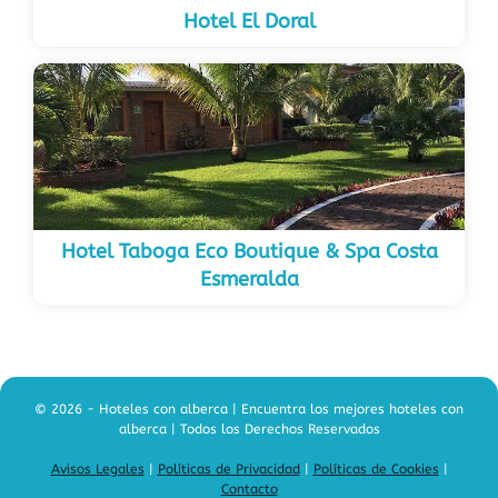
Hotel El Doral
Hotel Taboga Eco Boutique & Spa Costa
Esmeralda
© 2026 - Hoteles con alberca | Encuentra los mejores hoteles con
alberca | Todos los Derechos Reservados
Avisos Legales
|
Políticas de Privacidad
|
Políticas de Cookies
|
Contacto