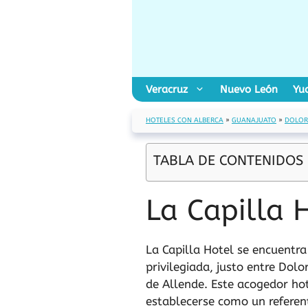
Saltar
al
contenido
Veracruz
Nuevo León
Yu
HOTELES CON ALBERCA
»
GUANAJUATO
»
DOLOR
TABLA DE CONTENIDOS
La Capilla 
La Capilla Hotel se encuentra
privilegiada, justo entre Dol
de Allende. Este acogedor ho
establecerse como un referent