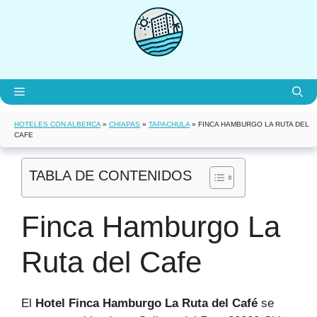
Saltar
al
contenido
Menú
HOTELES CON ALBERCA
»
CHIAPAS
»
TAPACHULA
»
FINCA HAMBURGO LA RUTA DEL
CAFE
TABLA DE CONTENIDOS
Finca Hamburgo La
Ruta del Cafe
El
Hotel Finca Hamburgo La Ruta del Café
se